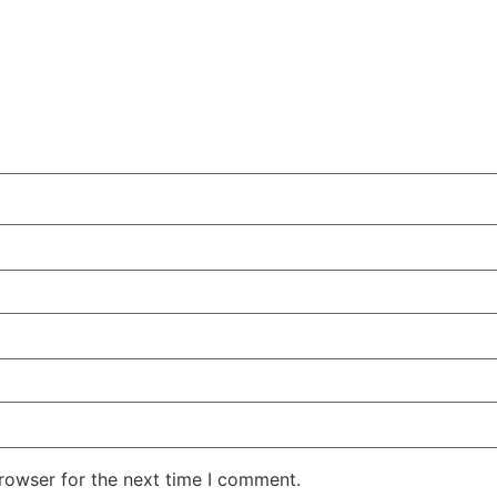
rowser for the next time I comment.