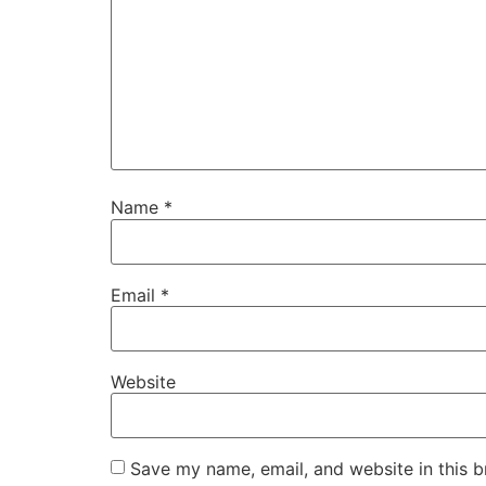
Name
*
Email
*
Website
Save my name, email, and website in this b