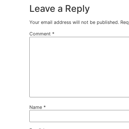
Leave a Reply
Your email address will not be published.
Req
Comment
*
Name
*