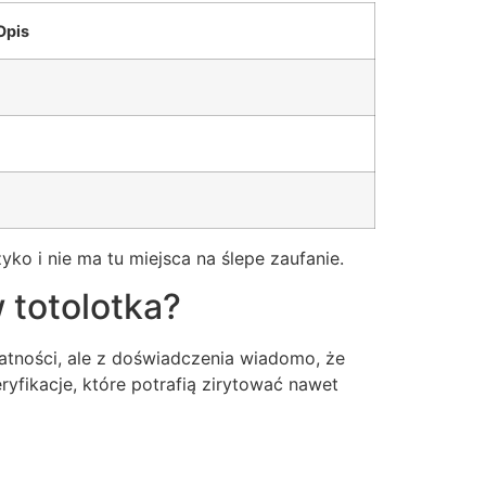
Opis
ko i nie ma tu miejsca na ślepe zaufanie.
 totolotka?
łatności, ale z doświadczenia wiadomo, że
yfikacje, które potrafią zirytować nawet