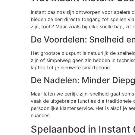
Instant casinos zijn ontworpen voor spelers 
bieden ze een directe toegang tot spellen via
zijn, toch? Maar zoals bij elke snelle hap, zi
De Voordelen: Snelheid e
Het grootste pluspunt is natuurlijk de snelh
zijn of simpelweg geen zin hebben in technis
laptop tot je nieuwste smartphone.
De Nadelen: Minder Diep
Maar laten we eerlijk zijn, snelheid gaat som
vaak de uitgebreide functies die traditionel
persoonlijke klantenservice. Het is alsof je e
nuances.
Spelaanbod in Instant