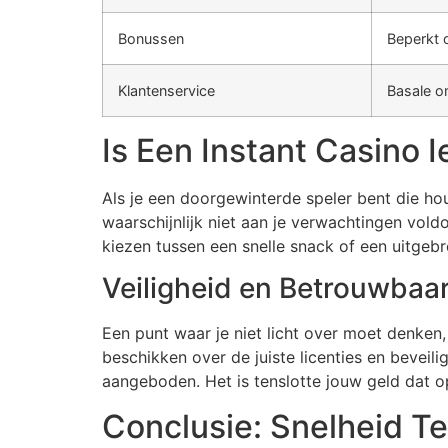
Bonussen
Beperkt 
Klantenservice
Basale o
Is Een Instant Casino 
Als je een doorgewinterde speler bent die hou
waarschijnlijk niet aan je verwachtingen vold
kiezen tussen een snelle snack of een uitgebr
Veiligheid en Betrouwbaa
Een punt waar je niet licht over moet denken, 
beschikken over de juiste licenties en beveil
aangeboden. Het is tenslotte jouw geld dat op
Conclusie: Snelheid T