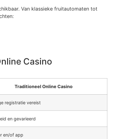
chikbaar. Van klassieke fruitautomaten tot
chten:
Online Casino
Traditioneel Online Casino
e registratie vereist
eid en gevarieerd
r en/of app