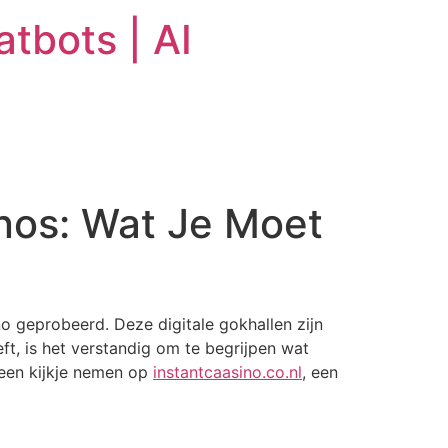
atbots | AI
nos: Wat Je Moet
ino geprobeerd. Deze digitale gokhallen zijn
ft, is het verstandig om te begrijpen wat
 een kijkje nemen op
instantcaasino.co.nl
, een