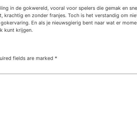
eling in de gokwereld, vooral voor spelers die gemak en sn
t, krachtig en zonder franjes. Toch is het verstandig om niet
gokervaring. En als je nieuwsgierig bent naar wat er momen
 kunt krijgen.
uired fields are marked
*