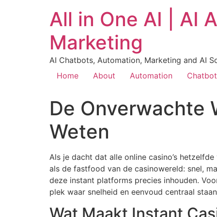
All in One AI | AI
Marketing
AI Chatbots, Automation, Marketing and AI S
Home
About
Automation
Chatbot
De Onverwachte W
Weten
Als je dacht dat alle online casino’s hetzelfd
als de fastfood van de casinowereld: snel, ma
deze instant platforms precies inhouden. Voo
plek waar snelheid en eenvoud centraal staan
Wat Maakt Instant Cas