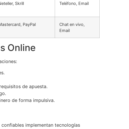
eteller, Skrill
Teléfono, Email
Mastercard, PayPal
Chat en vivo,
Email
s Online
aciones:
es.
requisitos de apuesta.
go.
inero de forma impulsiva.
as confiables implementan tecnologías