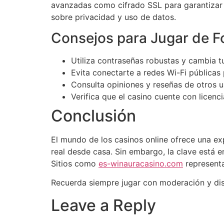
avanzadas como cifrado SSL para garantizar q
sobre privacidad y uso de datos.
Consejos para Jugar de 
Utiliza contraseñas robustas y cambia t
Evita conectarte a redes Wi-Fi públicas 
Consulta opiniones y reseñas de otros us
Verifica que el casino cuente con licenci
Conclusión
El mundo de los casinos online ofrece una ex
real desde casa. Sin embargo, la clave está e
Sitios como
es-winauracasino.com
representa
Recuerda siempre jugar con moderación y disf
Leave a Reply