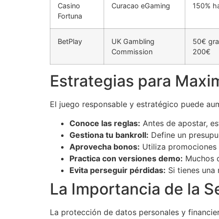
Casino
Curacao eGaming
150% h
Fortuna
BetPlay
UK Gambling
50€ gra
Commission
200€
Estrategias para Maxi
El juego responsable y estratégico puede au
Conoce las reglas:
Antes de apostar, es
Gestiona tu bankroll:
Define un presupue
Aprovecha bonos:
Utiliza promociones 
Practica con versiones demo:
Muchos ca
Evita perseguir pérdidas:
Si tienes una 
La Importancia de la S
La protección de datos personales y financie