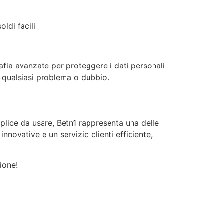
ldi facili
rafia avanzate per proteggere i dati personali
ere qualsiasi problema o dubbio.
mplice da usare, Betn1 rappresenta una delle
nnovative e un servizio clienti efficiente,
ione!