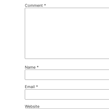
Comment
*
Name
*
Email
*
Website