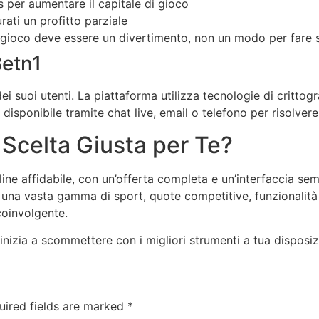
 per aumentare il capitale di gioco
rati un profitto parziale
 gioco deve essere un divertimento, non un modo per fare so
Betn1
i suoi utenti. La piattaforma utilizza tecnologie di crittog
pre disponibile tramite chat live, email o telefono per risolv
 Scelta Giusta per Te?
line affidabile, con un’offerta completa e un’interfaccia se
a una vasta gamma di sport, quote competitive, funzionalità i
coinvolgente.
inizia a scommettere con i migliori strumenti a tua disposiz
uired fields are marked
*