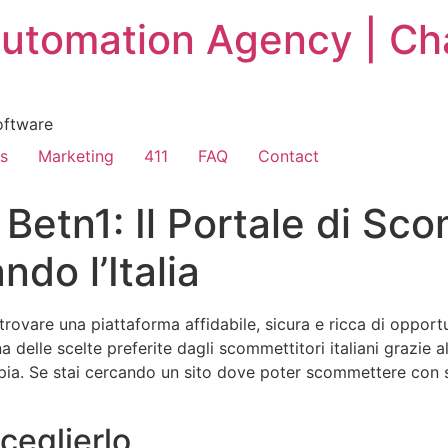
 Automation Agency | Ch
oftware
s
Marketing
411
FAQ
Contact
Betn1: Il Portale di S
do l’Italia
rovare una piattaforma affidabile, sicura e ricca di oppor
lle scelte preferite dagli scommettitori italiani grazie all
pia. Se stai cercando un sito dove poter scommettere con se
ceglierlo