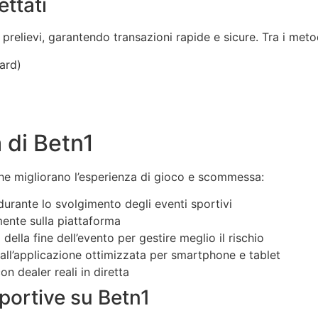
ttati
prelievi, garantendo transazioni rapide e sicure. Tra i metod
ard)
à di Betn1
 che migliorano l’esperienza di gioco e scommessa:
urante lo svolgimento degli eventi sportivi
mente sulla piattaforma
ella fine dell’evento per gestire meglio il rischio
ll’applicazione ottimizzata per smartphone e tablet
on dealer reali in diretta
portive su Betn1