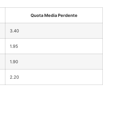
Quota Media Perdente
3.40
1.95
1.90
2.20