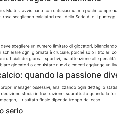
lcio. Molti si avvicinano con entusiasmo, ma pochi compre
rosa scegliendo calciatori reali della Serie A, e il punteggi
 deve scegliere un numero limitato di giocatori, bilanciando 
schierare ogni giornata è cruciale, poiché solo i titolari c
ioni ufficiali dei giornali sportivi, ma attenzione alle penali
iare giocatori o acquistare nuovi elementi aggiunge un livel
acalcio: quando la passione d
e propri manager ossessivi, analizzando ogni dettaglio stati
a dedizione sfocia in frustrazione, soprattutto quando la fo
impegno, il risultato finale dipenda troppo dal caso.
po serio