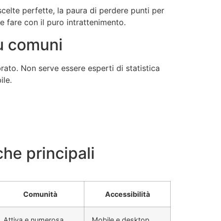
scelte perfette, la paura di perdere punti per
e fare con il puro intrattenimento.
iù comuni
brato. Non serve essere esperti di statistica
ile.
che principali
Comunità
Accessibilità
Attiva e numerosa
Mobile e desktop