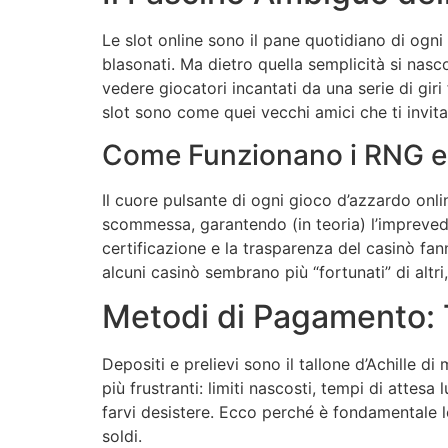
Le slot online sono il pane quotidiano di ogni
blasonati. Ma dietro quella semplicità si na
vedere giocatori incantati da una serie di gir
slot sono come quei vecchi amici che ti invita
Come Funzionano i RNG e 
Il cuore pulsante di ogni gioco d’azzardo onli
scommessa, garantendo (in teoria) l’imprevedib
certificazione e la trasparenza del casinò fa
alcuni casinò sembrano più “fortunati” di altri,
Metodi di Pagamento: T
Depositi e prelievi sono il tallone d’Achille d
più frustranti: limiti nascosti, tempi di atte
farvi desistere. Ecco perché è fondamentale 
soldi.