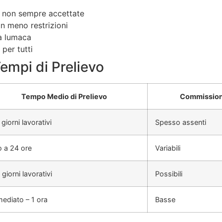
a non sempre accettate
on meno restrizioni
na lumaca
 per tutti
empi di Prelievo
Tempo Medio di Prelievo
Commission
 giorni lavorativi
Spesso assenti
o a 24 ore
Variabili
 giorni lavorativi
Possibili
ediato – 1 ora
Basse