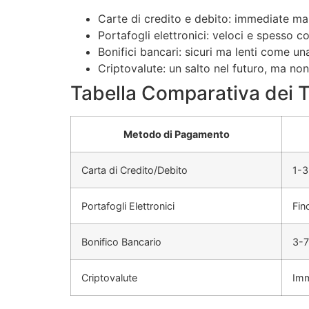
Carte di credito e debito: immediate m
Portafogli elettronici: veloci e spesso c
Bonifici bancari: sicuri ma lenti come u
Criptovalute: un salto nel futuro, ma non
Tabella Comparativa dei T
Metodo di Pagamento
Carta di Credito/Debito
1-3
Portafogli Elettronici
Fin
Bonifico Bancario
3-7
Criptovalute
Imm