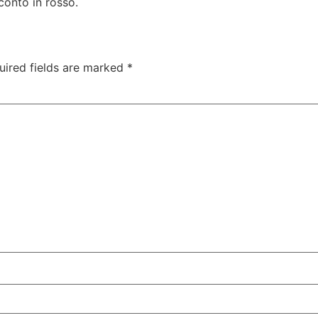
conto in rosso.
uired fields are marked
*