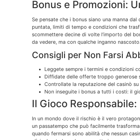
Bonus e Promozioni: U
Se pensate che i bonus siano una manna dal cie
puntata, limiti di tempo e condizioni che tras
scommettere decine di volte l’importo del bon
da vedere, ma con qualche inganno nascosto
Consigli per Non Farsi Ab
Leggete sempre i termini e condizioni c
Diffidate delle offerte troppo generose s
Controllate la reputazione del casinò su 
Non inseguite i bonus a tutti i costi: il 
Il Gioco Responsabile
In un mondo dove il rischio è il vero protagon
un passatempo che può facilmente trasformarsi
quando fermarsi sono abilità che nessun casin