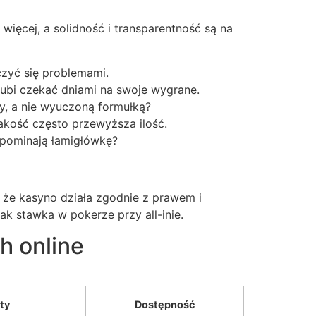
ięcej, a solidność i transparentność są na
czyć się problemami.
lubi czekać dniami na swoje wygrane.
y, a nie wyuczoną formułką?
kość często przewyższa ilość.
ypominają łamigłówkę?
, że kasyno działa zgodnie z prawem i
ak stawka w pokerze przy all-inie.
h online
ty
Dostępność