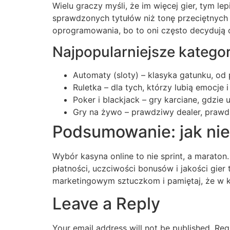
Wielu graczy myśli, że im więcej gier, tym lep
sprawdzonych tytułów niż tonę przeciętnych
oprogramowania, bo to oni często decydują o
Najpopularniejsze kategor
Automaty (sloty) – klasyka gatunku, o
Ruletka – dla tych, którzy lubią emocje i 
Poker i blackjack – gry karciane, gdzie
Gry na żywo – prawdziwy dealer, prawd
Podsumowanie: jak nie 
Wybór kasyna online to nie sprint, a maraton
płatności, uczciwości bonusów i jakości gie
marketingowym sztuczkom i pamiętaj, że w ka
Leave a Reply
Your email address will not be published.
Req