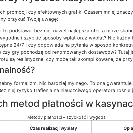
ch promocji czy efektownych grafik. Czasem mniej znaczy w
inny przykuć Twoją uwagę:
ia to podstawa, bez niej nawet najlepsza oferta może skoń
wygodne i szybkie sposoby wpłat oraz wypłat? Nie każdy 
stępne 24/7 i czy odpowiada na pytania w sposób konkretn
le czy gry pochodzą od renomowanych dostawców? Tutaj ja
tu są realistyczne, czy może tak skomplikowane, że prz
rmalność?
trzebny formalizm. Nic bardziej mylnego. To ona gwarantuje
 niej ryzyko trafienia na nieuczciwego operatora rośnie j
h metod płatności w kasynac
Metody płatności – szybkość i wygoda
Czas realizacji wypłaty
Opła