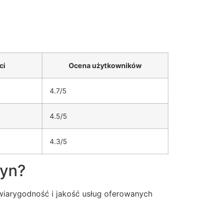
ci
Ocena użytkowników
4.7/5
4.5/5
4.3/5
syn?
 wiarygodność i jakość usług oferowanych