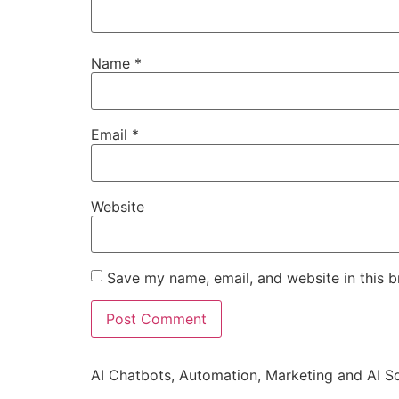
Name
*
Email
*
Website
Save my name, email, and website in this b
AI Chatbots, Automation, Marketing and AI S