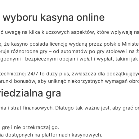
a wyboru kasyna online
ić uwagę na kilka kluczowych aspektów, które wpływają na
, że kasyno posiada licencję wydaną przez polskie Ministe
ruje różnorodne gry – od automatów po gry stołowe i na 
odnymi i bezpiecznymi opcjami wpłat i wypłat, takimi jak
chnicznej 24/7 to duży plus, zwłaszcza dla początkujący
unki bonusów, aby uniknąć niekorzystnych wymagań obro
iedzialna gra
nia i strat finansowych. Dlatego tak ważne jest, aby grać o
grę i nie przekraczaj go.
ia dostępnych na platformach kasynowych.