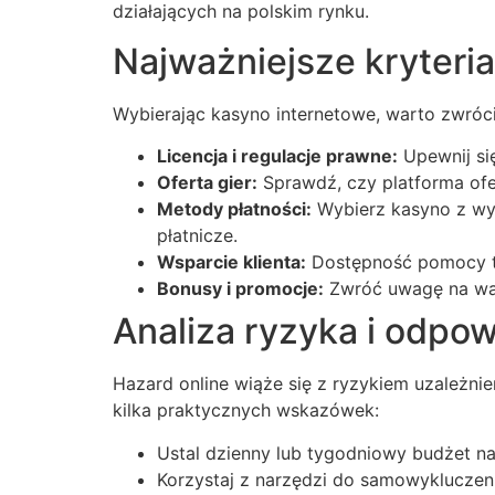
działających na polskim rynku.
Najważniejsze kryteri
Wybierając kasyno internetowe, warto zwróc
Licencja i regulacje prawne:
Upewnij się
Oferta gier:
Sprawdź, czy platforma ofe
Metody płatności:
Wybierz kasyno z wyg
płatnicze.
Wsparcie klienta:
Dostępność pomocy te
Bonusy i promocje:
Zwróć uwagę na war
Analiza ryzyka i odpow
Hazard online wiąże się z ryzykiem uzależnie
kilka praktycznych wskazówek:
Ustal dzienny lub tygodniowy budżet na 
Korzystaj z narzędzi do samowykluczen