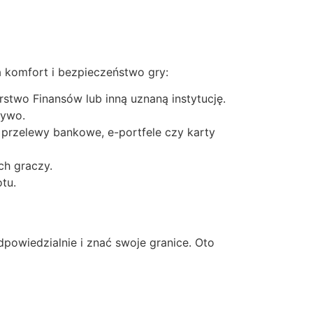
 komfort i bezpieczeństwo gry:
rstwo Finansów lub inną uznaną instytucję.
żywo.
 przelewy bankowe, e-portfele czy karty
ch graczy.
tu.
dpowiedzialnie i znać swoje granice. Oto