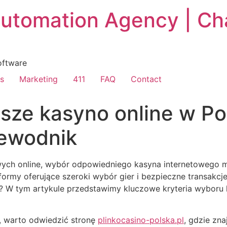
 Automation Agency | Ch
oftware
s
Marketing
411
FAQ
Contact
sze kasyno online w Po
ewodnik
owych online, wybór odpowiedniego kasyna internetoweg
formy oferujące szeroki wybór gier i bezpieczne transakcj
na? W tym artykule przedstawimy kluczowe kryteria wybor
i, warto odwiedzić stronę
plinkocasino-polska.pl
, gdzie zna