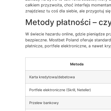
całkiem przyzwoita, choć interfejs momentam
znajdziesz tu coś dla siebie, ale przygotuj 
Metody płatności – czy 
W świecie hazardu online, gdzie pieniądze prz
bezpieczne. Mostbet Poland oferuje standard
płatnicze, portfele elektroniczne, a nawet k
Metoda
Karta kredytowa/debetowa
Portfele elektroniczne (Skrill, Neteller)
Przelew bankowy