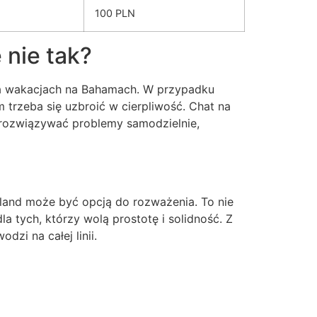
100 PLN
 nie tak?
ł na wakacjach na Bahamach. W przypadku
m trzeba się uzbroić w cierpliwość. Chat na
z rozwiązywać problemy samodzielnie,
Poland może być opcją do rozważenia. To nie
a tych, którzy wolą prostotę i solidność. Z
zi na całej linii.