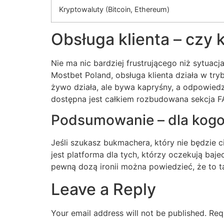
Kryptowaluty (Bitcoin, Ethereum)
Obsługa klienta – czy 
Nie ma nic bardziej frustrującego niż sytuac
Mostbet Poland, obsługa klienta działa w try
żywo działa, ale bywa kapryśny, a odpowiedz
dostępna jest całkiem rozbudowana sekcja F
Podsumowanie – dla kogo
Jeśli szukasz bukmachera, który nie będzie c
jest platforma dla tych, którzy oczekują baj
pewną dozą ironii można powiedzieć, że to ta
Leave a Reply
Your email address will not be published.
Req