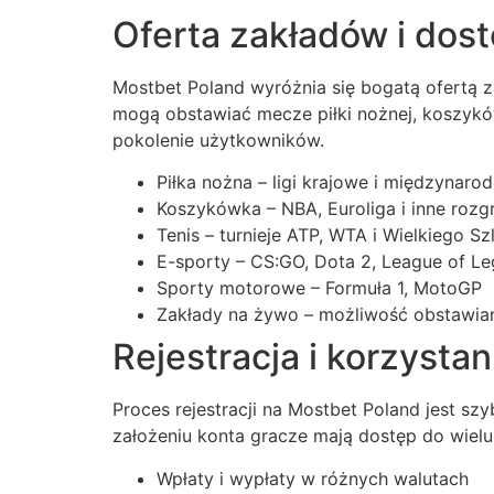
Oferta zakładów i dos
Mostbet Poland wyróżnia się bogatą ofertą z
mogą obstawiać mecze piłki nożnej, koszykówk
pokolenie użytkowników.
Piłka nożna – ligi krajowe i międzynaro
Koszykówka – NBA, Euroliga i inne rozg
Tenis – turnieje ATP, WTA i Wielkiego S
E-sporty – CS:GO, Dota 2, League of L
Sporty motorowe – Formuła 1, MotoGP
Zakłady na żywo – możliwość obstawian
Rejestracja i korzysta
Proces rejestracji na Mostbet Poland jest s
założeniu konta gracze mają dostęp do wielu f
Wpłaty i wypłaty w różnych walutach