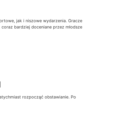
ortowe, jak i niszowe wydarzenia. Gracze
st coraz bardziej doceniane przez młodsze
d
natychmiast rozpocząć obstawianie. Po