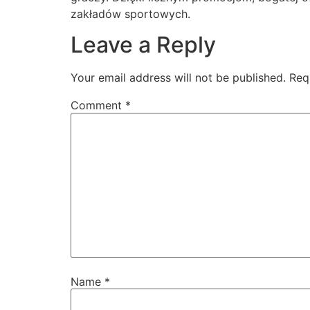
zakładów sportowych.
Leave a Reply
Your email address will not be published.
Req
Comment
*
Name
*