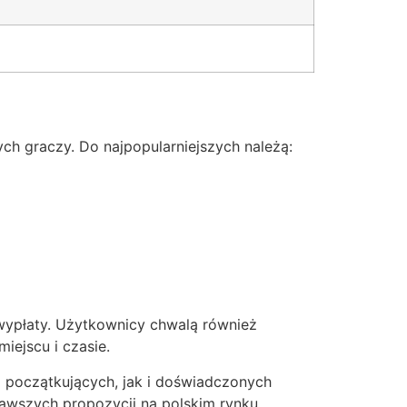
ch graczy. Do najpopularniejszych należą:
wypłaty. Użytkownicy chwalą również
iejscu i czasie.
 początkujących, jak i doświadczonych
ekawszych propozycji na polskim rynku