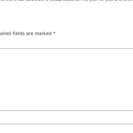
uired fields are marked
*