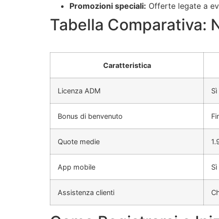
Promozioni speciali:
Offerte legate a eve
Tabella Comparativa: N
Caratteristica
Licenza ADM
Sì
Bonus di benvenuto
Fi
Quote medie
1.
App mobile
Sì
Assistenza clienti
Ch