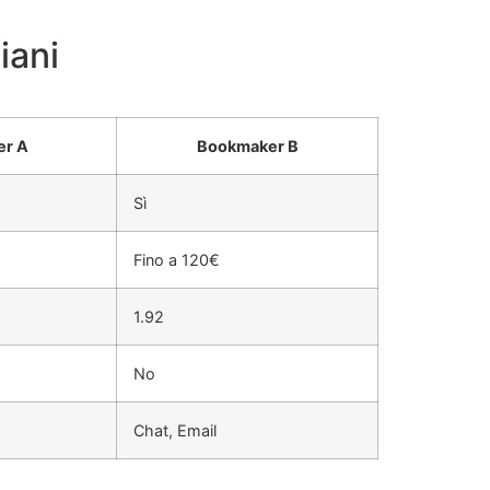
iani
er A
Bookmaker B
Sì
Fino a 120€
1.92
No
Chat, Email