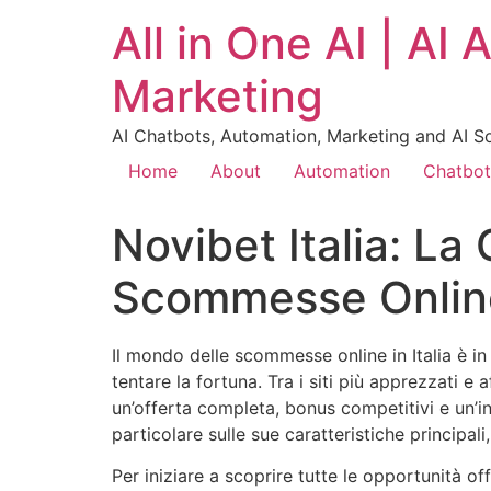
All in One AI | AI
Marketing
AI Chatbots, Automation, Marketing and AI S
Home
About
Automation
Chatbot
Novibet Italia: La
Scommesse Onlin
Il mondo delle scommesse online in Italia è in
tentare la fortuna. Tra i siti più apprezzati 
un’offerta completa, bonus competitivi e un’i
particolare sulle sue caratteristiche principali,
Per iniziare a scoprire tutte le opportunità of