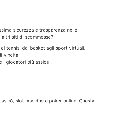
ssima sicurezza e trasparenza nelle
d altri siti di scommesse?
 tennis, dal basket agli sport virtuali.
 vincita.
i giocatori più assidui.
casinò, slot machine e poker online. Questa