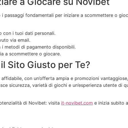
ziare a Giocare su Novibet
o i passaggi fondamentali per iniziare a scommettere o gioc
 con i tuoi dati personali.
evuto via email.
a i metodi di pagamento disponibili.
zia a scommettere o giocare.
il Sito Giusto per Te?
affidabile, con un’offerta ampia e promozioni vantaggiose,
isce sicurezza, varietà di giochi e un’esperienza utente di 
otenzialità di Novibet: visita
it-novibet.com
e inizia subito a