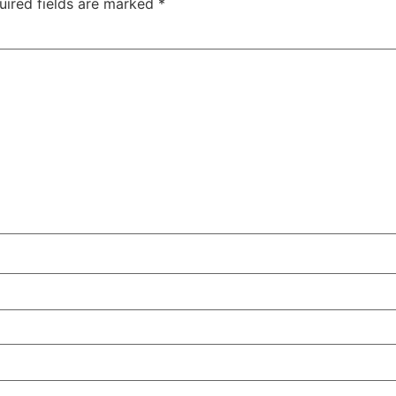
uired fields are marked
*