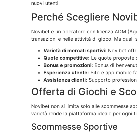
nuovi utenti.
Perché Scegliere Novibe
Novibet è un operatore con licenza ADM (Agen
transazioni e nelle attività di gioco. Ma quali
Varietà di mercati sportivi:
Novibet offre
Quote competitive:
Le quote proposte so
Bonus e promozioni:
Bonus di benvenuto
Esperienza utente:
Sito e app mobile fa
Assistenza clienti:
Supporto professional
Offerta di Giochi e S
Novibet non si limita solo alle scommesse sp
varietà rende la piattaforma ideale per ogni ti
Scommesse Sportive