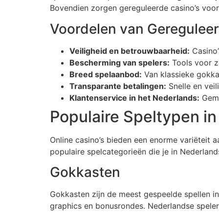
Bovendien zorgen gereguleerde casino’s voor
Voordelen van Gereguleer
Veiligheid en betrouwbaarheid:
Casino’
Bescherming van spelers:
Tools voor ze
Breed spelaanbod:
Van klassieke gokkas
Transparante betalingen:
Snelle en vei
Klantenservice in het Nederlands:
Gemak
Populaire Speltypen in
Online casino’s bieden een enorme variëteit a
populaire spelcategorieën die je in Nederland
Gokkasten
Gokkasten zijn de meest gespeelde spellen in
graphics en bonusrondes. Nederlandse spelers