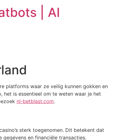
atbots | AI
rland
are platforms waar ze veilig kunnen gokken en
o, het is essentieel om te weten waar je het
 bezoek
nl-betblast.com
.
casino’s sterk toegenomen. Dit betekent dat
 gegevens en financiële transacties.