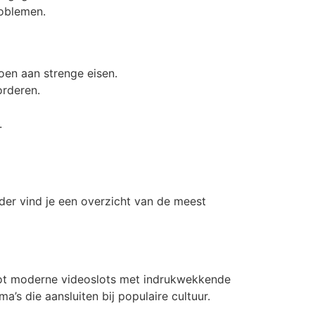
roblemen.
oen aan strenge eisen.
orderen.
.
nder vind je een overzicht van de meest
n tot moderne videoslots met indrukwekkende
s die aansluiten bij populaire cultuur.