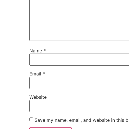
Name
*
Email
*
Website
Save my name, email, and website in this b