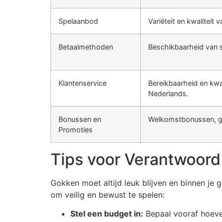
Spelaanbod
Variëteit en kwaliteit 
Betaalmethoden
Beschikbaarheid van s
Klantenservice
Bereikbaarheid en kwal
Nederlands.
Bonussen en
Welkomstbonussen, gra
Promoties
Tips voor Verantwoord 
Gokken moet altijd leuk blijven en binnen je 
om veilig en bewust te spelen:
Stel een budget in:
Bepaal vooraf hoeveel