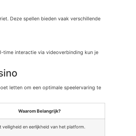
oriet. Deze spellen bieden vaak verschillende
-time interactie via videoverbinding kun je
sino
 moet letten om een optimale speelervaring te
Waarom Belangrijk?
 veiligheid en eerlijkheid van het platform.