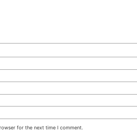
rowser for the next time I comment.