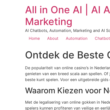
All in One AI | AI
Marketing
AI Chatbots, Automation, Marketing and AI S
Home
About
Automation
Chatbot
Ontdek de Beste O
De populariteit van online casino’s in Neder
genieten van een breed scala aan spellen. Of j
beste kunt spelen. Voor een uitgebreide gids
Waarom Kiezen voor Ne
Met de legalisering van online gokken in Ned
spelers kunnen profiteren van veilige en eer