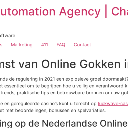
 Automation Agency | Ch
oftware
s
Marketing
411
FAQ
Contact
st van Online Gokken 
nds de regulering in 2021 een explosieve groei doormaakt?
t essentieel om te begrijpen hoe u veilig en verantwoord kun
 trends, praktische tips en betrouwbare bronnen om uw gok
e en gereguleerde casino’s kunt u terecht op
luckwave-casi
et met beoordelingen, bonussen en spelvariaties.
ing op de Nederlandse Online