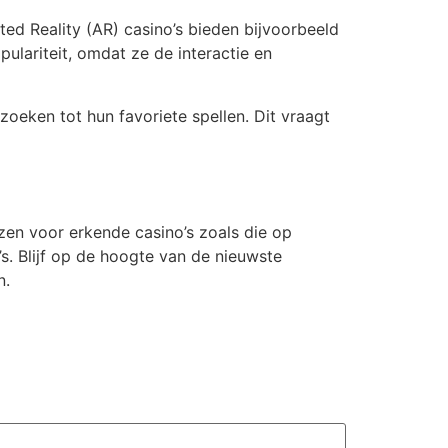
ed Reality (AR) casino’s bieden bijvoorbeeld
pulariteit, omdat ze de interactie en
oeken tot hun favoriete spellen. Dit vraagt
en voor erkende casino’s zoals die op
s. Blijf op de hoogte van de nieuwste
n.