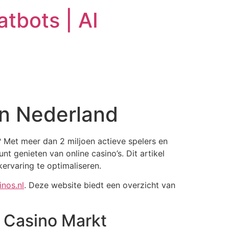
atbots | AI
in Nederland
 Met meer dan 2 miljoen actieve spelers en
t genieten van online casino’s. Dit artikel
ervaring te optimaliseren.
nos.nl
. Deze website biedt een overzicht van
 Casino Markt