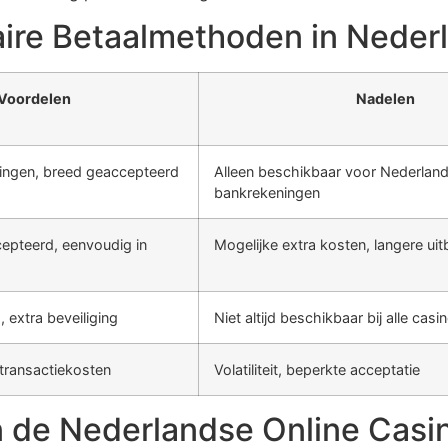
aire Betaalmethoden in Neder
Voordelen
Nadelen
ingen, breed geaccepteerd
Alleen beschikbaar voor Nederlan
bankrekeningen
epteerd, eenvoudig in
Mogelijke extra kosten, langere uitb
, extra beveiliging
Niet altijd beschikbaar bij alle casin
 transactiekosten
Volatiliteit, beperkte acceptatie
n de Nederlandse Online Casin