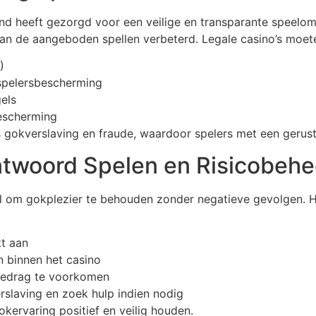
d heeft gezorgd voor een veilige en transparante speelomg
van de aangeboden spellen verbeterd. Legale casino’s moete
)
 spelersbescherming
gels
escherming
s gokverslaving en fraude, waardoor spelers met een gerust
ntwoord Spelen en Risicobehe
l om gokplezier te behouden zonder negatieve gevolgen. Hi
kt aan
n binnen het casino
gedrag te voorkomen
slaving en zoek hulp indien nodig
kervaring positief en veilig houden.