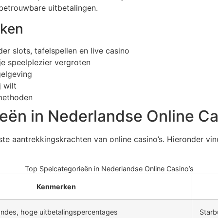
 betrouwbare uitbetalingen.
kken
 slots, tafelspellen en live casino
je speelplezier vergroten
gelgeving
 wilt
smethoden
eën in Nederlandse Online Ca
tste aantrekkingskrachten van online casino’s. Hieronder v
Top Spelcategorieën in Nederlandse Online Casino’s
Kenmerken
ondes, hoge uitbetalingspercentages
Starb