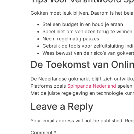
Gokken moet leuk blijven. Daarom is het bela
Stel een budget in en houd je eraan
Speel niet om verliezen terug te winnen
Neem regelmatig pauzes
Gebruik de tools voor zelfuitsluiting ind
Wees bewust van de risico’s van gokver
De Toekomst van Onli
De Nederlandse gokmarkt blijft zich ontwikkel
Platforms zoals
Spinpanda Nederland
spelen 
Met de juiste regelgeving en technologie kun
Leave a Reply
Your email address will not be published.
Req
Comment
*