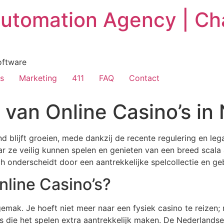
 Automation Agency | Ch
oftware
s
Marketing
411
FAQ
Contact
van Online Casino’s in
and blijft groeien, mede dankzij de recente regulering en le
 ze veilig kunnen spelen en genieten van een breed scala 
ch onderscheidt door een aantrekkelijke spelcollectie en geb
line Casino’s?
n gemak. Je hoeft niet meer naar een fysiek casino te reizen;
 die het spelen extra aantrekkelijk maken. De Nederlandse