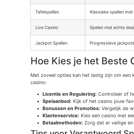
Tafelspellen
Klassieke spellen met
Live Casino
Spelen met echte deal
Jackpot Spellen
Progressieve jackpots
Hoe Kies je het Beste 
Met zoveel opties kan het lastig zijn om een 
casino:
Licentie en Regulering:
Controleer of he
Spelaanbod:
Kijk of het casino jouw fav
Bonussen en Promoties:
Vergelijk de w
Klantenservice:
Kies een casino met ee
Betaalmethoden:
Zorg dat er veilige en
Tips voor Verantwoord Sp