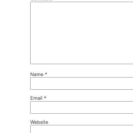
Name
*
Email
*
Website