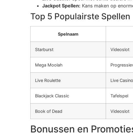
Jackpot Spellen:
Kans maken op enorme 
Top 5 Populairste Spellen
Spelnaam
Starburst
Videoslot
Mega Moolah
Progressie
Live Roulette
Live Casin
Blackjack Classic
Tafelspel
Book of Dead
Videoslot
Bonussen en Promoties