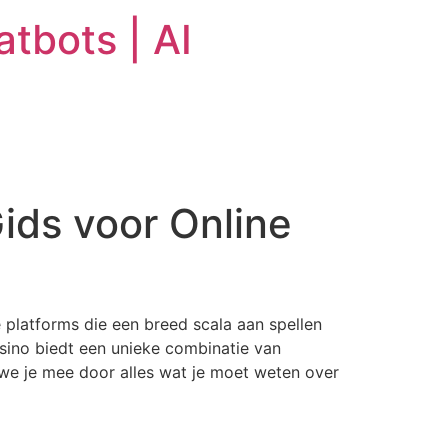
atbots | AI
ids voor Online
 platforms die een breed scala aan spellen
asino biedt een unieke combinatie van
n we je mee door alles wat je moet weten over