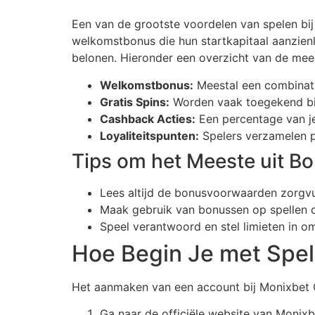
Een van de grootste voordelen van spelen bij
welkomstbonus die hun startkapitaal aanzienl
belonen. Hieronder een overzicht van de me
Welkomstbonus:
Meestal een combinatie
Gratis Spins:
Worden vaak toegekend bij 
Cashback Acties:
Een percentage van je
Loyaliteitspunten:
Spelers verzamelen p
Tips om het Meeste uit B
Lees altijd de bonusvoorwaarden zorgvul
Maak gebruik van bonussen op spellen d
Speel verantwoord en stel limieten in om
Hoe Begin Je met Spel
Het aanmaken van een account bij Monixbet C
Ga naar de officiële website van Monixb