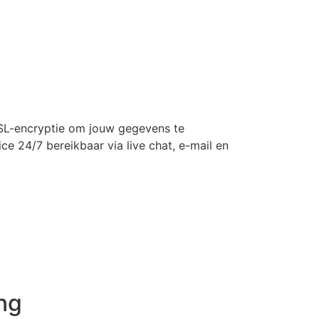
SSL-encryptie om jouw gegevens te
 24/7 bereikbaar via live chat, e-mail en
ng