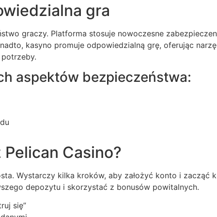
wiedzialna gra
ństwo graczy. Platforma stosuje nowoczesne zabezpieczenia
adto, kasyno promuje odpowiedzialną grę, oferując narzę
 potrzeby.
h aspektów bezpieczeństwa:
rdu
 Pelican Casino?
rosta. Wystarczy kilka kroków, aby założyć konto i zacząć k
szego depozytu i skorzystać z bonusów powitalnych.
ruj się”