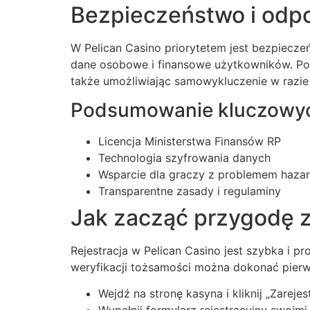
Bezpieczeństwo i odpo
W Pelican Casino priorytetem jest bezpiecze
dane osobowe i finansowe użytkowników. Pon
także umożliwiając samowykluczenie w razie
Podsumowanie kluczowyc
Licencja Ministerstwa Finansów RP
Technologia szyfrowania danych
Wsparcie dla graczy z problemem haza
Transparentne zasady i regulaminy
Jak zacząć przygodę z
Rejestracja w Pelican Casino jest szybka i p
weryfikacji tożsamości można dokonać pierw
Wejdź na stronę kasyna i kliknij „Zarejest