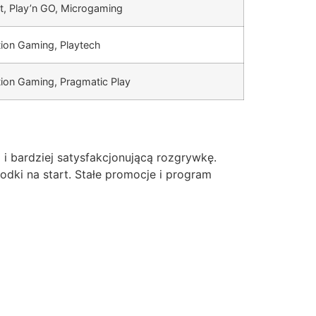
t, Play’n GO, Microgaming
tion Gaming, Playtech
tion Gaming, Pragmatic Play
i bardziej satysfakcjonującą rozgrywkę.
dki na start. Stałe promocje i program