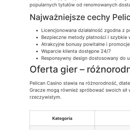
popularnych tytułów od renomowanych dos
Najważniejsze cechy Peli
Licencjonowana działalność zgodna z 
Bezpieczne metody płatności i szybkie 
Atrakcyjne bonusy powitalne i promocje
Wsparcie klienta dostępne 24/7
Responsywny design dostosowany do u
Oferta gier – różnorod
Pelican Casino stawia na różnorodność, dlat
Gracze mogą również spróbować swoich sił w
rzeczywistym.
Kategoria