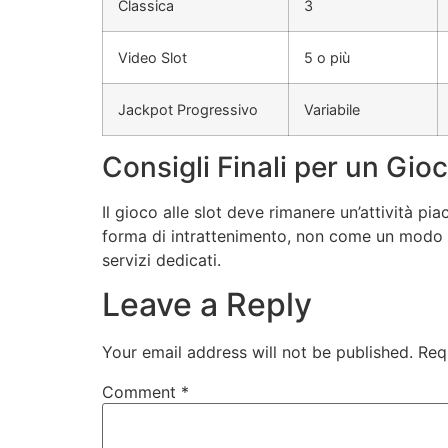
Classica
3
Video Slot
5 o più
Jackpot Progressivo
Variabile
Consigli Finali per un Gi
Il gioco alle slot deve rimanere un’attività pi
forma di intrattenimento, non come un modo 
servizi dedicati.
Leave a Reply
Your email address will not be published.
Req
Comment
*