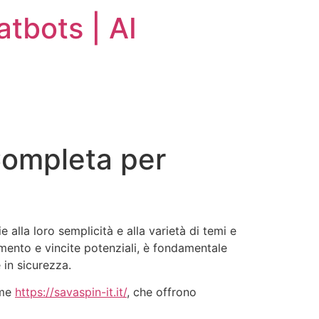
atbots | AI
 Completa per
 alla loro semplicità e alla varietà di temi e
timento e vincite potenziali, è fondamentale
 in sicurezza.
ome
https://savaspin-it.it/
, che offrono