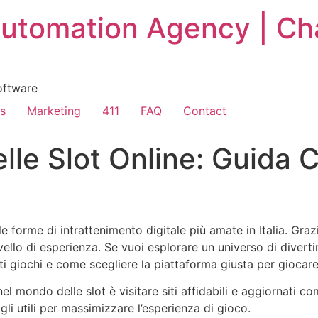
 Automation Agency | Ch
oftware
s
Marketing
411
FAQ
Contact
elle Slot Online: Guida
forme di intrattenimento digitale più amate in Italia. Grazie
livello di esperienza. Se vuoi esplorare un universo di diver
sti giochi e come scegliere la piattaforma giusta per giocare
l mondo delle slot è visitare siti affidabili e aggiornati c
gli utili per massimizzare l’esperienza di gioco.