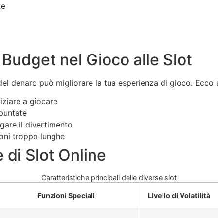
te
l Budget nel Gioco alle Slot
l denaro può migliorare la tua esperienza di gioco. Ecco al
iziare a giocare
 puntate
ngare il divertimento
ioni troppo lunghe
 di Slot Online
Caratteristiche principali delle diverse slot
Funzioni Speciali
Livello di Volatilità