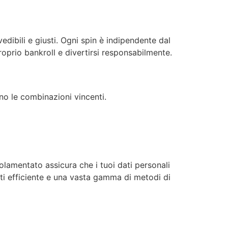
edibili e giusti. Ogni spin è indipendente dal
roprio bankroll e divertirsi responsabilmente.
no le combinazioni vincenti.
olamentato assicura che i tuoi dati personali
enti efficiente e una vasta gamma di metodi di