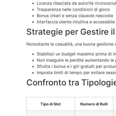
Licenza rilasciata da autorità riconosciu
Trasparenza nelle condizioni di gioco
Bonus chiari e senza clausole nascoste
Interfaccia utente intuitiva e accessibile
Strategie per Gestire i
Nonostante la casualità, una buona gestione de
Stabilisci un budget massimo prima di in
Non inseguire le perdite aumentando le
Sfrutta i bonus e i giri gratuiti per prolu
Imposta limiti di tempo per evitare sess
Confronto tra Tipologie
Tipo di Slot
Numero di Rulli