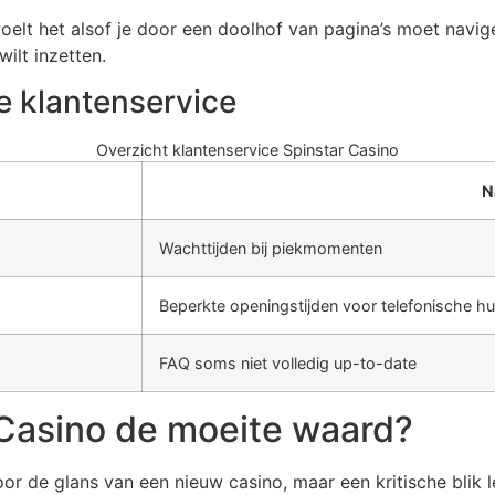
voelt het alsof je door een doolhof van pagina’s moet navig
 wilt inzetten.
e klantenservice
Overzicht klantenservice Spinstar Casino
N
Wachttijden bij piekmomenten
Beperkte openingstijden voor telefonische hu
FAQ soms niet volledig up-to-date
 Casino de moeite waard?
door de glans van een nieuw casino, maar een kritische blik