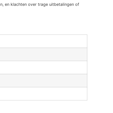
n, en klachten over trage uitbetalingen of