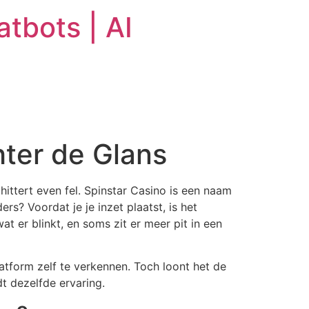
atbots | AI
hter de Glans
hittert even fel. Spinstar Casino is een naam
s? Voordat je je inzet plaatst, is het
at er blinkt, en soms zit er meer pit in een
atform zelf te verkennen. Toch loont het de
t dezelfde ervaring.