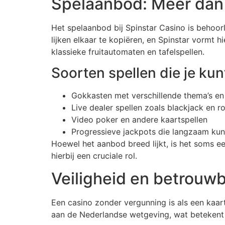
Spelaanbod: Meer dan 
Het spelaanbod bij Spinstar Casino is behoorl
lijken elkaar te kopiëren, en Spinstar vormt h
klassieke fruitautomaten en tafelspellen.
Soorten spellen die je ku
Gokkasten met verschillende thema’s en v
Live dealer spellen zoals blackjack en ro
Video poker en andere kaartspellen
Progressieve jackpots die langzaam ku
Hoewel het aanbod breed lijkt, is het soms e
hierbij een cruciale rol.
Veiligheid en betrouwb
Een casino zonder vergunning is als een kaart
aan de Nederlandse wetgeving, wat betekent d