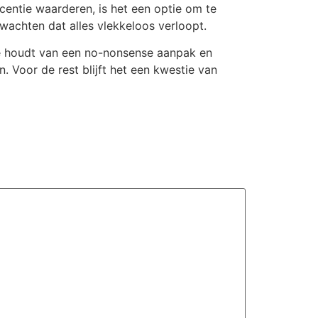
centie waarderen, is het een optie om te
achten dat alles vlekkeloos verloopt.
Wie houdt van een no-nonsense aanpak en
. Voor de rest blijft het een kwestie van