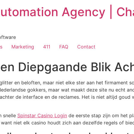
 Automation Agency | Ch
oftware
s
Marketing
411
FAQ
Contact
Een Diepgaande Blik Ac
litter en beloften, maar niet elke ster aan het firmament sc
ederlandse gokkers, maar wat maakt deze site nu echt ander
chter de interface en de reclames. Het is niet altijd goud w
n snelle
Spinstar Casino Login
de eerste stap zijn om het pl
want niet elk casino houdt zich aan dezelfde regels of bied