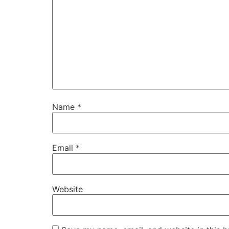
Name
*
Email
*
Website