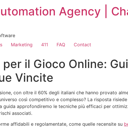
 Automation Agency | Ch
oftware
s
Marketing
411
FAQ
Contact
 per il Gioco Online: G
ue Vincite
sione, con oltre il 60% degli italiani che hanno provato a
universo così competitivo e complesso? La risposta risiede i
sta guida approfondiremo le tecniche più efficaci per ottimi
ischi associati.
forme affidabili e regolamentate, come quelle recensite su
be