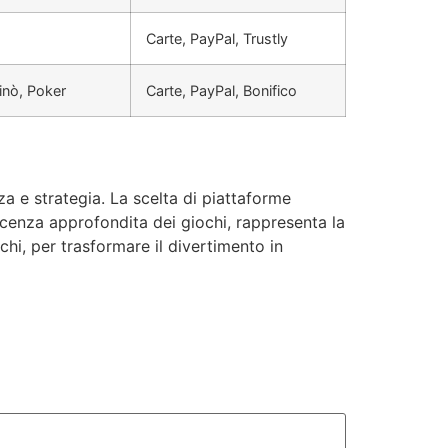
Carte, PayPal, Trustly
nò, Poker
Carte, PayPal, Bonifico
a e strategia. La scelta di piattaforme
cenza approfondita dei giochi, rappresenta la
chi, per trasformare il divertimento in