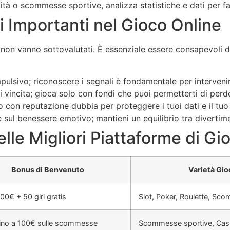
lità o scommesse sportive, analizza statistiche e dati per f
i Importanti nel Gioco Online
 non vanno sottovalutati. È essenziale essere consapevoli d
pulsivo; riconoscere i segnali è fondamentale per interven
 vincita; gioca solo con fondi che puoi permetterti di perd
 o con reputazione dubbia per proteggere i tuoi dati e il tuo
e sul benessere emotivo; mantieni un equilibrio tra divertim
le Migliori Piattaforme di Gioc
Bonus di Benvenuto
Varietà Gio
00€ + 50 giri gratis
Slot, Poker, Roulette, Sc
ino a 100€ sulle scommesse
Scommesse sportive, Casi