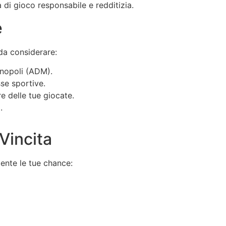
 di gioco responsabile e redditizia.
e
 da considerare:
onopoli (ADM).
se sportive.
e delle tue giocate.
.
 Vincita
mente le tue chance: