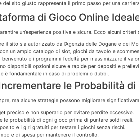
del sito giusto rappresenta il primo passo per una carriera
taforma di Gioco Online Ideal
arantire un’esperienza positiva e sicura. Ecco alcuni criteri
he il sito sia autorizzato dall’Agenzia delle Dogane e dei M
 con un ampio catalogo di slot, giochi da tavolo e scommes
i benvenuto e i programmi fedeltà per massimizzare il valor
no disponibili opzioni sicure e rapide per depositi e prelievi
te è fondamentale in caso di problemi o dubbi.
Incrementare le Probabilità di
empre, ma alcune strategie possono migliorare significativa
get preciso e non superarlo per evitare perdite eccessive.
e le probabilità di ogni gioco prima di puntare soldi reali.
sito e i giri gratuiti per testare i giochi senza rischi.
empo e di spesa per mantenere il controllo.