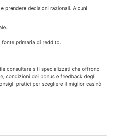
e prendere decisioni razionali. Alcuni
ale.
fonte primaria di reddito.
le consultare siti specializzati che offrono
re, condizioni dei bonus e feedback degli
nsigli pratici per scegliere il miglior casinò