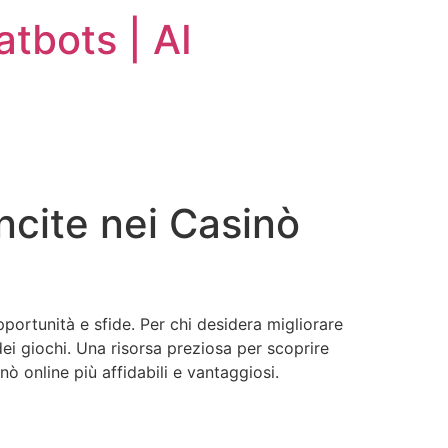
atbots | AI
ncite nei Casinò
portunità e sfide. Per chi desidera migliorare
ei giochi. Una risorsa preziosa per scoprire
inò online più affidabili e vantaggiosi.