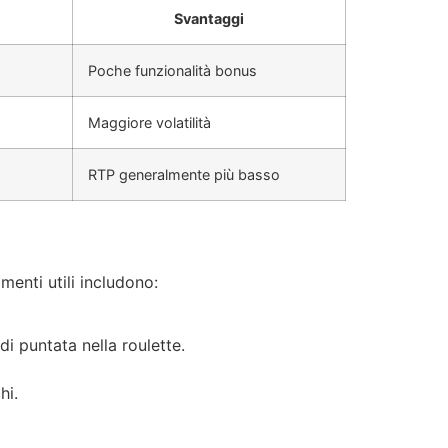
Svantaggi
Poche funzionalità bonus
Maggiore volatilità
RTP generalmente più basso
menti utili includono:
di puntata nella roulette.
hi.