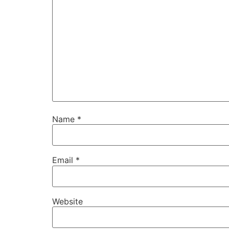
Name
*
Email
*
Website